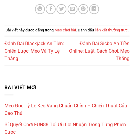
Bài viết này được đăng trong
Mẹo chơi bài
. Đánh dấu
liên kết thường trực
.
Đánh Bài Blackjack Ăn Tiền:
Đánh Bài Sicbo Ăn Tiền
Chiến Lược, Mẹo Và Tỷ Lệ
Online: Luật, Cách Chơi, Mẹo
Thắng
Thắng
BÀI VIẾT MỚI
Mẹo Đọc Tỷ Lệ Kèo Vàng Chuẩn Chỉnh – Chiến Thuật Của
Cao Thủ
Bí Quyết Chơi FUN88 Tối Ưu Lợi Nhuận Trong Từng Phiên
Cược