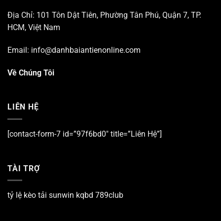
Địa Chỉ: 101 Tôn Dật Tiên, Phường Tân Phú, Quận 7, TP.
HCM, Việt Nam
Email:
info@danhbaiantienonline.com
Về Chúng Tôi
LIÊN HỆ
[contact-form-7 id=”97f6bd0″ title=”Liên Hệ”]
TÀI TRỢ
tỷ lệ kèo
tải sunwin
kqbd
789club