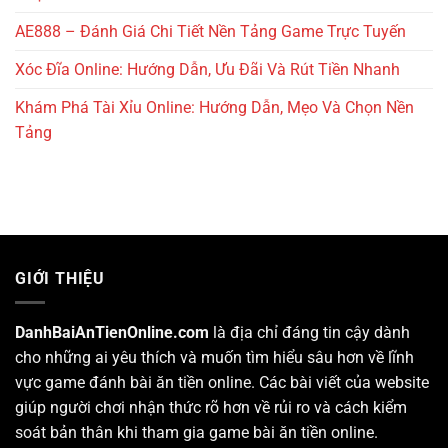
AE888 – Đánh Giá Chi Tiết Nền Tảng Game Trực Tuyến
Xóc Đĩa Online: Hướng Dẫn, Ưu Đãi Và Rút Tiền Nhanh
Khám Phá Tài Xỉu Online: Hướng Dẫn, Mẹo Và Chọn Nền
Tảng
GIỚI THIỆU
DanhBaiAnTienOnline.com
là địa chỉ đáng tin cậy dành
cho những ai yêu thích và muốn tìm hiểu sâu hơn về lĩnh
vực game đánh bài ăn tiền online. Các bài viết của website
giúp người chơi nhận thức rõ hơn về rủi ro và cách kiểm
soát bản thân khi tham gia game bài ăn tiền online.