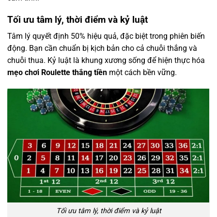
Tối ưu tâm lý, thời điểm và kỷ luật
Tâm lý quyết định 50% hiệu quả, đặc biệt trong phiên biến
động. Bạn cần chuẩn bị kịch bản cho cả chuỗi thắng và
chuỗi thua. Kỷ luật là khung xương sống để hiện thực hóa
mẹo chơi Roulette thắng tiền
một cách bền vững.
Tối ưu tâm lý, thời điểm và kỷ luật